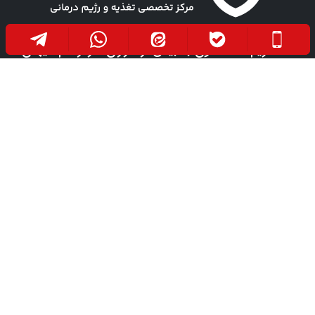
مفتخریم که تا کنون به بیش از هزاران نفر از هم میهنان
عزیزمان خدمتی صادقانه در جهت بهبود سلامت آنها
ارائه داده ایم. امید است روزی فرا رسد که هموطنان
عزیزمان به دور از هرگونه درد و رنج، در صحت و سلامت
باشند.
دفتر مرکزی
مراجعه حضوری
مـیدان آزادی، ابتـدای خـیابان
اصـفــهان، خـیابان ســـلمان
سعادت‌آباد، جنب داروخانه دکتر
فارسـی، خیابان مهـر، ابتـدای
خرمی، ساختمان پزشکان
ســه راه مـهـــر، کـلـینـیک
توحید، طـبقه چهارم، واحد ۳
مهــرلنـد، طبقه اول، واحـد ۱
۰۹۳۷۸۲۵۶۴۰۱
۰۹۳۶۷۳۸۰۰۷۷