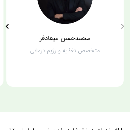
محمدحسن میعادفر
متخصص تغذیه و رژیم درمانی