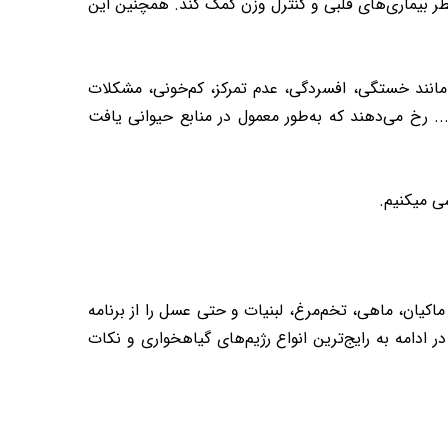
طر بیماری‌های قلبی و کنترل وزن کمک کند. همچنین این
مانند خستگی، افسردگی، عدم تمرکز، کم‌خونی، مشکلات
.. به همراه داشته باشد. این عوارض عموما به دلیل کمبود مواد مغذی مانند ویتامین B۱۲، آهن، پروتئین، امگا ۳ و... رخ می‌دهند که به‌طور معمول در منابع حیوانی یافت
ی میکنیم.
یان، ماهی، تخم‌مرغ، لبنیات و حتی عسل را از برنامه
دامه به رایج‌ترین انواع رژیم‌های گیاهخواری و نکات