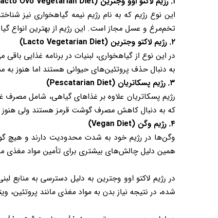
۱. رژیم لاکتو اوو وجترین (Lacto Ovo Vegetarian Diet)
این نوع رژیم که به نام رژیم نیمه‌ گیاهخواری نیز شن
تخم‌مرغ و عسل مجاز است. این رژیم از بهترین انواع گی
۲. رژیم لاکتو وجترین (Lacto Vegetarian Diet)
در این نوع از گیاهخواری، لبنیات در برنامه غذایی باق
به دنبال حذف پروتئین‌های حیوانی هستند اما هنوز به مناب
۳. رژیم پسکاتریان (Pescatarian Diet)
رژیم پسکاتریان علاوه بر غذاهای گیاهی، شامل مصرف غذ
که به دنبال کاهش مصرف گوشت قرمز هستند ولی هنوز به
۴. رژیم وگن (Vegan Diet)
وگن‌ها در رژیم خود به شدت محدودیت دارند و هیچ‌ گون
همین دلیل چالش‌های بیشتری برای تأمین مواد مغذی مانند پروتئین، 
در رژیم لاکتو اوو وجترین به دلیل دسترسی به منابع لب
شده، در نتیجه نیاز بدن به مواد مغذی مانند پروتئین، ویتامین‌های B۱۲ و D، آهن و کلسیم به چا