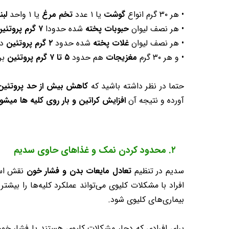
• هر ۳۰ گرم انواع
گوشت
یا ۱ عدد
تخم مرغ
یا ۱ واحد
لب
• هر نصف لیوان
حبوبات پخته
شده حدودا
۷ گرم پروتئین
• هر نصف لیوان
غلات پخته
شده حدود
۲ گرم پروتئین
دا
• و هر ۳۰ گرم
مغزیجات
هم حدود
۵ تا ۷ گرم پروتئین
بر
حتما در نظر داشته باشید که
کاهش بیش‌ از حد پروتئین 
آورده و نتیجه آن
افزایش کراتین و بار روی کلیه ها میشو
۲. محدود کردن نمک و غذاهای حاوی سدیم
سدیم در تنظیم
تعادل مایعات بدن و فشار خون
نقش اساس
افراد با مشکلات کلیوی می‌تواند عملکرد کلیه‌ها را بی
بیماری‌های کلیوی شود.
برای افرادی که دچار مشکلات کلیوی هستند یا فشار خون