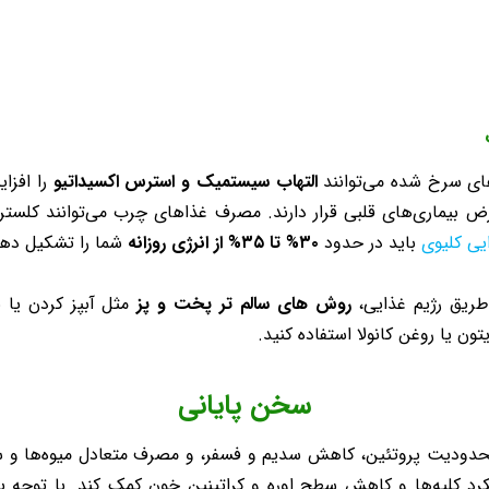
ی سرخ‌ شده می‌توانند
التهاب سیستمیک و استرس اکسیداتیو
را افزا
ی‌های قلبی قرار دارند. مصرف غذاهای چرب می‌توانند کلسترول بد (LDL) را افزای
یی کلیوی
باید در حدود
۳۰% تا ۳۵% از انرژی روزانه
شما را تشکیل دهد
طریق رژیم غذایی،
روش های سالم تر پخت و پز
مثل آبپز کردن یا ب
ون یا روغن کانولا استفاده کنید.
سخن پایانی
محدودیت پروتئین، کاهش سدیم و فسفر، و مصرف متعادل میوه‌ها و 
عملکرد کلیه‌ها و کاهش سطح اوره و کراتینین خون کمک کند. با توجه ب