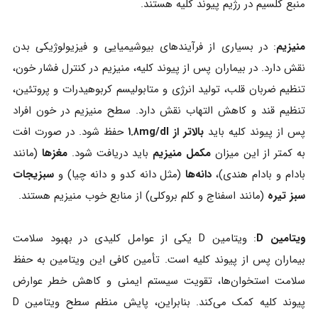
منبع کلسیم در رژیم پیوند کلیه هستند.
منیزیم
: در بسیاری از فرآیندهای بیوشیمیایی و فیزیولوژیکی بدن
نقش دارد. در بیماران پس از پیوند کلیه، منیزیم در کنترل فشار خون،
تنظیم ضربان قلب، تولید انرژی و متابولیسم کربوهیدرات‌ و پروتئین‌،
تنظیم قند و کاهش التهاب نقش دارد. سطح منیزیم در خون افراد
پس از پیوند کلیه باید
بالاتر از ۱.۸mg/dl
حفظ شود. در صورت افت
به کمتر از این میزان
مکمل منیزیم
باید دریافت شود.
مغزها
(مانند
بادام و بادام هندی)،
دانه‌ها
(مثل دانه کدو و دانه چیا) و
سبزیجات
سبز تیره
(مانند اسفناج و کلم بروکلی) از منابع خوب منیزیم هستند.
ویتامین D
: ویتامین D یکی از عوامل کلیدی در بهبود سلامت
بیماران پس از پیوند کلیه است. تأمین کافی این ویتامین به حفظ
سلامت استخوان‌ها، تقویت سیستم ایمنی و کاهش خطر عوارض
پیوند کلیه کمک می‌کند. بنابراین، پایش منظم سطح ویتامین D