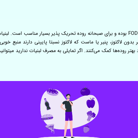
منابع پروتئینی مثل تخم مرغ فاقد هرگونه ترکیبات FODMAP بوده و برای صبحانه روده تحریک پذیر
بدون لاکتوز، پنیر یا ماست که لاکتوز نسبتا پایینی دارند منبع خوب
تر روده‌ها کمک می‌کنند. اگر تمایلی به مصرف لبنیات ندارید میتوانید