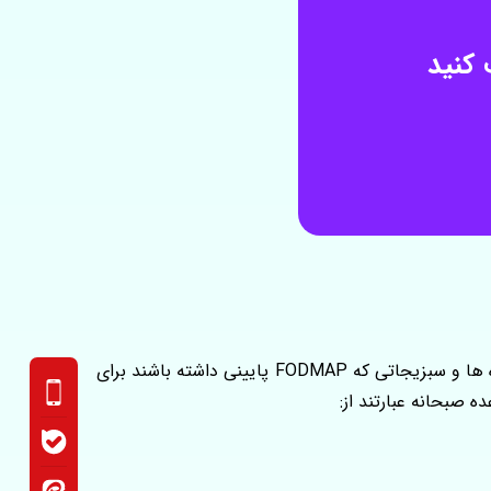
در وعده صبحانه مناسب روده تحریک پذیر، انتخاب درست میوه‌ها و سبزیجات نقش کلیدی در کاهش علائم گوارشی دارد. میوه ها و سبزیجاتی که FODMAP پایینی داشته باشند برای
ه صبحانه عبارتند از: