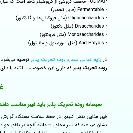
FODMAP مخفف گروهی از کربوهیدرات‌ها است که عبارت‌اند از:
• Fermentable (قابل تخمیر)
• Oligosaccharides (مثل فروکتان‌ها و گالاکتوز)
• Disaccharides (مثل لاکتوز)
• Monosaccharides (مثل فروکتوز)
• And Polyols (مثل سوربیتول و مانیتول)
در
رژیم غذایی سندرم روده تحریک پذیر
توصیه می‌شود وعده های غذایی حول غذا
روده تحریک پذیر
که دارای این خصوصیت باشند را برای ش
غ
صبحانه روده تحریک پذیر باید فیبر مناسب داشت
فیبر غذایی نقش کلیدی در حفظ سلامت دستگاه گوارش و تسهیل حر