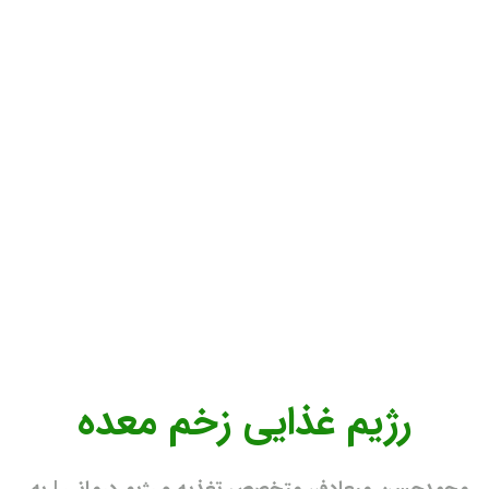
رژیم غذایی زخم معده
محمدحسن میعادفر، متخصص تغذیه و رژیم درمانی | به