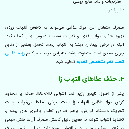
• مغزیجات و دانه های روغنی
• آووکادو
مصرف متعادل این مواد غذایی می‌تواند به کاهش التهاب روده،
بهبود جذب مواد مغذی و تقویت سلامت عمومی بدن کمک کند.
البته در برخی بیماران مبتلا به التهاب روده، تحمل بعضی از منابع
چربی ممکن است متفاوت باشد، بنابراین توصیه میکنیم
رژیم غذایی
تحت نظر متخصص تغذیه
تنظیم شود.
۴. حذف غذاهای التهاب‌ زا
یکی از اصول کلیدی رژیم ضد التهابی IBD-AID، حذف یا محدود
کردن
مواد غذایی التهاب‌ زا
است. برخی غذاها می‌توانند باعث
تحریک دستگاه گوارش، برهم خوردن تعادل باکتری‌ های روده و
تشدید التهاب شوند؛ به همین دلیل کاهش مصرف آن‌ها نقش مهمی
در کنترل علائم بیماری‌ های التهابی روده دارد. در این رژیم، مصرف