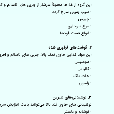
این گروه از غذاها معمولاً سرشار از چربی‌ های ناسالم و ک
• سیب‌ زمینی سرخ‌ کرده
• چیپس
• مرغ سوخاری
• انواع فست‌ فودها
۲. گوشت‌های فرآوری‌ شده
این مواد غذایی حاوی نمک بالا، چربی‌ های ناسالم و افز
• سوسیس
• کالباس
• هات‌ داگ
• ژامبون
۳. نوشیدنی‌های شیرین
نوشیدنی‌ های حاوی قند بالا می‌توانند باعث افزایش سر
• نوشابه و دلستر