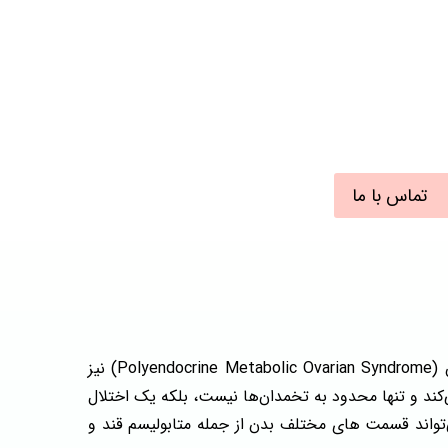
تماس با ما
یا تخمدان پلی کیستیک که در برخی منابع جدید با عنوان PMOS یا سندرم متابولیک - غدد درون‌ ریز تخمدان (Polyendocrine Metabolic Ovarian Syndrome) نیز
ورمونی در زنان در سنین باروری است. این مشکل حدود ۱۰ تا ۱۳% زنان را درگیر می‌کند و تنها محدود به تخمدان‌ها نیست، بلکه یک اختلال
مثل یا تخمدان نیست، بلکه می‌تواند قسمت های مختلف بدن از جمله متابولیسم قند و