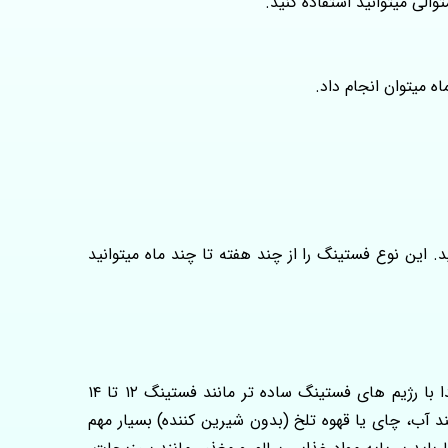
ه میتوان انجام داد.
مولی و در ۲ روز غیر متوالی، فقط حدود ۵۰۰ تا ۶۰۰ کالری باید مصرف کنید. این نوع فستینگ را از چند هفته تا چند ماه میتوانید
، شروع تدریجی و ایجاد آمادگی برای بدن از اهمیت بالایی برخوردار است. توصیه می‌شود ابتدا با رژیم های فستینگ ساده تر مانند فستینگ ۱۲ تا ۱۴
د آب، چای یا قهوه تلخ (بدون شیرین کننده) بسیار مهم