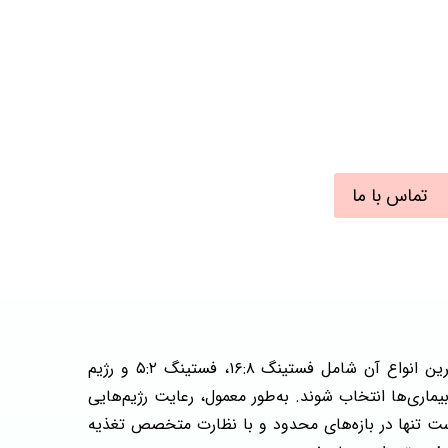
تماس با ما
یا روزه داری متناوب مدل‌های متنوعی دارد که هرکدام برای بازه های زمانی مشخصی طراحی شده‌اند. رایج ترین انواع آن شامل فستینگ ۱۶:۸، فستینگ ۵:۲ و رژیم
یماری‌ها انتخاب شوند. به‌طور معمول، رعایت رژیم‌هایی
ند Eat-Stop-Eat به دلیل فشار متابولیکی بالا، بهتر است تنها در بازه‌های محدود و با نظارت متخصص تغذیه