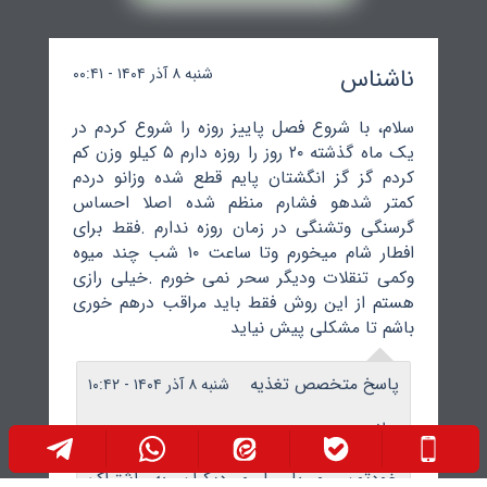
ناشناس
شنبه ۸ آذر ۱۴۰۴ - ۰۰:۴۱
سلام، با شروع فصل پاییز روزه را شروع کردم در
یک ماه گذشته ۲۰ روز را روزه دارم ۵ کیلو وزن کم
کردم گز گز انگشتان پایم قطع شده وزانو دردم
کمتر شدهو فشارم منظم شده اصلا احساس
گرسنگی وتشنگی در زمان روزه ندارم .فقط برای
افطار شام میخورم وتا ساعت ۱۰ شب چند میوه
وکمی تنقلات ودیگر سحر نمی خورم .خیلی رازی
هستم از این روش فقط باید مراقب درهم خوری
باشم تا مشکلی پیش نیاید
پاسخ متخصص تغذیه
شنبه ۸ آذر ۱۴۰۴ - ۱۰:۴۲
سلام و درود
بسیار عالی، ممنون از اینکه تجربه جالب
خودتون رو با ما و دیگران به اشتراک