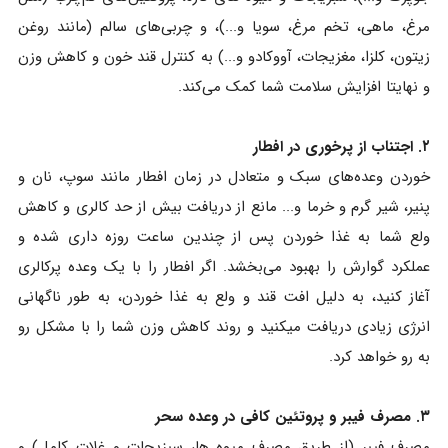
مرغ، ماهی، تخم مرغ، سویا و...)، و چربی‌های سالم (مانند روغن
زیتون، کلزا، مغزیجات، آووکادو و...) به کنترل قند خون و کاهش وزن
و نهایتا افزایش سلامت شما کمک می‌کند.
۲. اجتناب از پرخوری در افطار
خوردن وعده‌های سبک و متعادل در زمان افطار مانند سوپ، نان و
پنیر، شیر گرم و خرما و... مانع از دریافت بیش از حد کالری و کاهش
ولع شما به غذا خوردن پس از چندین ساعت روزه داری شده و
عملکرد گوارش را بهبود می‌بخشد. اگر افطار را با یک وعده پرکالری
آغاز کنید، به دلیل افت قند و ولع به غذا خوردن، به طور ناگهانی
انرژی زیادی دریافت میکنید و روند کاهش وزن شما را با مشکل رو
به رو خواهد کرد.
۳. مصرف فیبر و پروتئین کافی در وعده سحر
مصرف فیبر (از طریق مصرف میوه ها، سبزیجات و غلات کامل) و