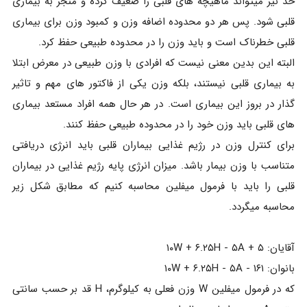
حد نیز میتواند ماهیچه های قلبی را ضعیف کرده و منجر به بیماری
قلبی شود. پس هر دو محدوده اضافه وزن و کمبود وزن برای بیماری
قلبی خطرناک است و باید وزن را در محدوده طبیعی حفظ کرد.
البته این بدین معنی نیست که افرادی با وزن طبیعی در معرض ابتلا
به بیماری قلبی نیستند، بلکه وزن یکی از فاکتور های مهم و تاثیر
گذار در بروز این بیماری است. در هر حال همه افراد مستعد بیماری
های قلبی باید وزن خود را در محدوده طبیعی حفظ کنند.
برای کنترل وزن در رژیم غذایی بیماران قلبی باید انرژی دریافتی
متناسب با وزن بیمار باشد. میزان انرژی پایه رژیم غذایی در بیماران
قلبی را باید با فرمول میفلین محاسبه کنیم که مطابق شکل زیر
محاسبه میگردد.
آقایان: ۱۰W + ۶.۲۵H - ۵A + ۵
بانوان: ۱۰W + ۶.۲۵H - ۵A - ۱۶۱
که در فرمول میفلین W وزن فعلی به کیلوگرم، H قد بر حسب سانتی