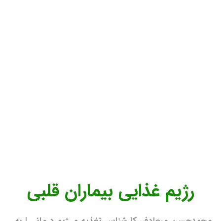
رژیم غذایی بیماران قلبی
محمدحسن میعادفر، کارشناس تغذیه و رژیم درمانی | به