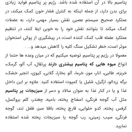
پتاسیم بالا در آن استفاده شده باشد. رژیم پر پتاسیم فواید زیادی
برای بدن دارد، از جمله اینکه به کنترل فشار خون کمک میکند، در
عملکرد صحیح سیستم عصبی نقش بسیار مهمی دارد، به عضلات
کمک میکند تا بتوانند نقش خود را به خوبی ایفا کنند، در تنظیم
عملکرد عضله قلب کمک کننده است، در پیشگیری از پوکی استخوان
موثر است، خطر تشکیل سنگ کلیه را کاهش میدهد و... .
معمولا در رژیم پر پتاسیم توصیه میکنیم که در میان وعده ها حتما از
انواع
میوه هایی که پتاسیم بیشتری دارند
پرتقال، آب آلو، گرمک،
خربزه، طالبی، انار، موز، خرما، آلو بخارا، گلابی، کیوی، انجیر خشک،
برگه زردالو، ازگیل، شلیل یا کمپوت استفاده کنید. علاوه بر این داخل
غذا و یا در کنار غذا به عنوان سالاد و دسر از
سبزیجات پر پتاسیم
مثل آب گوجه فرنگی، اسفناج پخته، بامیه، چغندر، کلم بروکسل،
کرفس پخته، کدو حلوایی، قارچ پخته، باقلا سبز، فلفل تند، گوجه
فرنگی، سیب زمینی، رب گوجه یا سبزیجات پخته شده استفاده
نمایید.