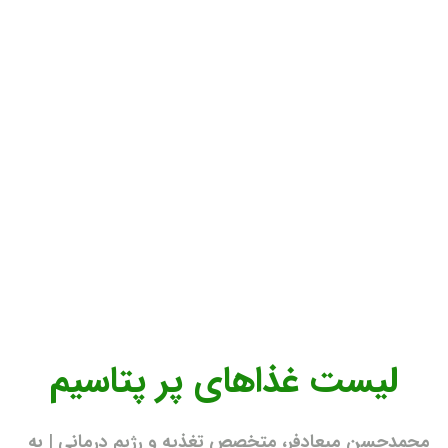
لیست غذاهای پر پتاسیم
محمدحسن میعادفر، متخصص تغذیه و رژیم درمانی | به