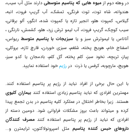
در وهله دوم از
میوه هایی که پتاسیم متوسطی
دارند مثل آب سیب،
هندوانه، شاه توت، توت فرنگی، تمشک، آب گریپ فروت، انبه،
گیلاس، کمپوت هلو، انجیر تازه یا کمپوت شده، انگور، آلو برقانی،
سیب کوچک، گریپ فروت، آب لیمو ترش زرد، هلو، کشمش، نارنگی ،
آناناس یا لیموترش سبز و یا
سبزیجات با پتاسیم متوسط
ریواس،
اسفناج خام، هویج پخته، شلغم، سبزی خوردن، قارچ تازه، بروکلی،
پیاز، تربچه، نخود سبز، کلم پخته، گل کلم، بادمجان یا کدو سبز،
هویج، مارچوبه، کرفس یا ذرت در
رژیم
خود استفاده نمایید.
با این حال برخی از افراد نباید از رژیم پر پتاسیم استفاده کنند.
مهمترین افرادی که نباید پتاسیم زیادی استفاده کنند
بیماران کلیوی
هستند. زیرا بخاطر اختلال در عملکرد کلیه پتاسیم در بدن تجمع پیدا
کرده و میتواند باعث بروز مشکلات فراوانی شود. دومین دسته از
افرادی که نباید از رژیم پر پتاسیم استفاده کنند
مصرف کنندگان
داروهای حبس کننده پتاسیم
مثل اسپرونولاکتون، ترایمترن و...