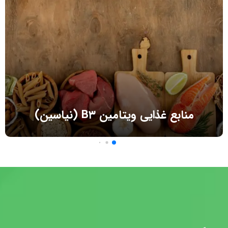
منابع غذایی ویتامین B۳ (نیاسین)