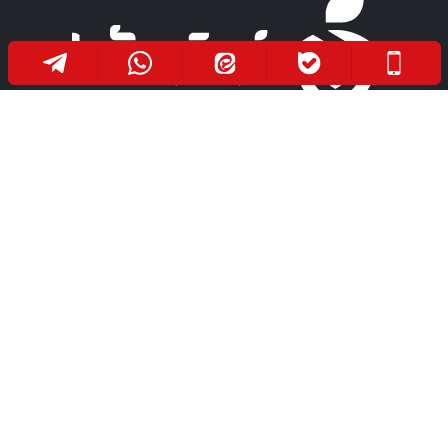
مفتخریم که تا کنون به بیش از هزاران نفر از هم میهنان
عزیزمان خدمتی صادقانه در جهت بهبود سلامت آنها
ارائه داده ایم. امید است روزی فرا رسد که هموطنان
عزیزمان به دور از هرگونه درد و رنج، در صحت و سلامت
باشند.
دفتر مرکزی
مراجعه حضوری
مـیدان آزادی، ابتـدای خـیابان
اصـفــهان، خـیابان ســـلمان
سعادت‌آباد، جنب داروخانه دکتر
فارسـی، خیابان مهـر، ابتـدای