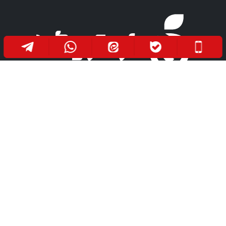
مفتخریم که تا کنون به بیش از هزاران نفر از هم میهنان
عزیزمان خدمتی صادقانه در جهت بهبود سلامت آنها
ارائه داده ایم. امید است روزی فرا رسد که هموطنان
عزیزمان به دور از هرگونه درد و رنج، در صحت و سلامت
باشند.
دفتر مرکزی
مراجعه حضوری
مـیدان آزادی، ابتـدای خـیابان
اصـفــهان، خـیابان ســـلمان