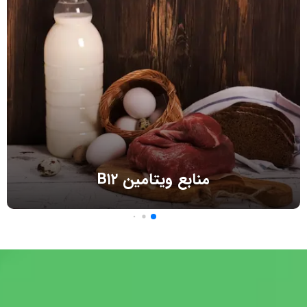
منابع ویتامین B۱۲