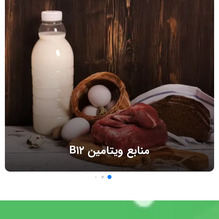
منابع ویتامین B۱۲