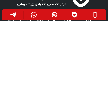
مفتخریم که تا کنون به بیش از هزاران نفر از هم میهنان
عزیزمان خدمتی صادقانه در جهت بهبود سلامت آنها
ارائه داده ایم. امید است روزی فرا رسد که هموطنان
عزیزمان به دور از هرگونه درد و رنج، در صحت و سلامت
باشند.
دفتر مرکزی
مراجعه حضوری
مـیدان آزادی، ابتـدای خـیابان
اصـفــهان، خـیابان ســـلمان
سعادت‌آباد، جنب داروخانه دکتر
فارسـی، خیابان مهـر، ابتـدای
خرمی، ساختمان پزشکان
ســه راه مـهـــر، کـلـینـیک
توحید، طـبقه چهارم، واحد ۳
مهــرلنـد، طبقه اول، واحـد ۱