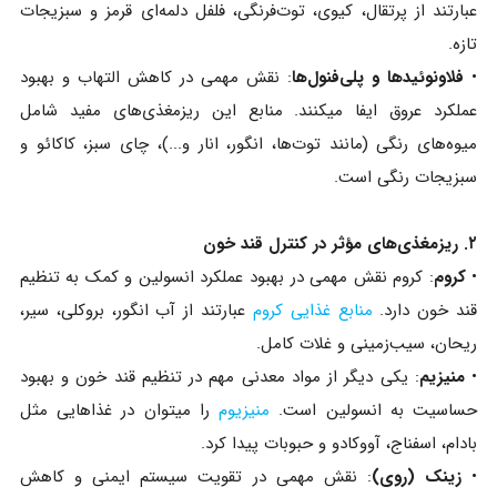
عبارتند از پرتقال، کیوی، توت‌فرنگی، فلفل دلمه‌ای قرمز و سبزیجات
تازه.
•
فلاونوئیدها و پلی‌فنول‌ها
: نقش مهمی در کاهش التهاب و بهبود
عملکرد عروق ایفا میکنند. منابع این ریزمغذی‌های مفید شامل
میوه‌های رنگی (مانند توت‌ها، انگور، انار و...)، چای سبز، کاکائو و
سبزیجات رنگی است.
۲. ریزمغذی‌های مؤثر در کنترل قند خون
•
کروم
: کروم نقش مهمی در بهبود عملکرد انسولین و کمک به تنظیم
قند خون دارد.
منابع غذایی کروم
عبارتند از آب انگور، بروکلی، سیر،
ریحان، سیب‌زمینی و غلات کامل.
•
منیزیم
: یکی دیگر از مواد معدنی مهم در تنظیم قند خون و بهبود
حساسیت به انسولین است.
منیزیوم
را میتوان در غذاهایی مثل
بادام، اسفناج، آووکادو و حبوبات پیدا کرد.
•
زینک (روی)
: نقش مهمی در تقویت سیستم ایمنی و کاهش