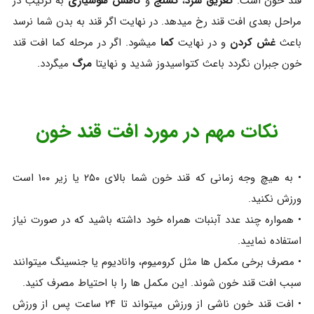
قند خون است.
تعریق سرد
،
تشنج
و
کاهش هوشیاری
به ترتیب در
مراحل بعدی افت قند رخ میدهد. در نهایت اگر قند به بدن شما نرسد
باعث
غش کردن
و در نهایت
کما
میشود. اگر در مرحله کما افت قند
خون جبران نگردد باعث کتواسیدوز شدید و نهایتا
مرگ
میگردد.
نکات مهم در مورد افت قند خون
• به هیچ وجه زمانی که قند خون شما بالای ۲۵۰ یا زیر ۱۰۰ است
ورزش نکنید.
• همواره چند عدد آبنبات همراه خود داشته باشید که در صورت نیاز
استفاده نمایید.
• مصرف برخی مکمل ها مثل کرومیوم، وانادیوم یا جنسینگ میتوانند
سبب افت قند خون شوند. این مکمل ها را با احتیاط مصرف کنید.
• افت قند خون ناشی از ورزش میتواند تا ۲۴ ساعت پس از ورزش