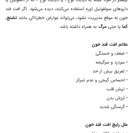
بیشتر در افراد مبتلا به دیابت نوع ۱ یا دیابت نوع ۲ که از انسولین یا
داروهای سولفونیل‌ اوره استفاده می‌کنند، دیده می‌شود. اگر افت قند
خون به موقع مدیریت نشود، می‌تواند عوارض خطرناکی مانند
تشنج
،
کما
یا حتی
مرگ
به همراه داشته باشد.
علائم افت قند خون
• ضعف و خستگی
• سردرد و سرگیجه
• تعریق بیش از حد
• احساس گیجی و عدم تمرکز
• تپش قلب
• لرزش بدن
• گرسنگی شدید
علل رایج افت قند خون