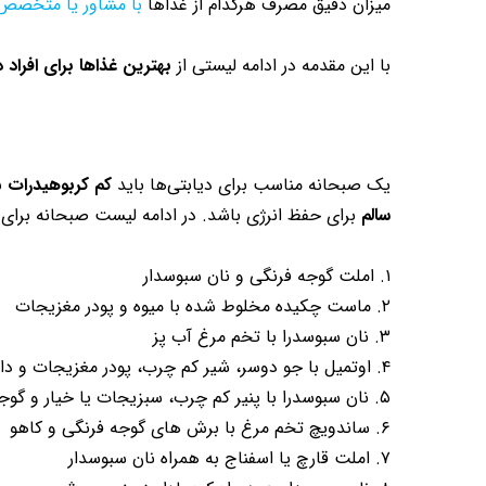
میزان دقیق مصرف هرکدام از غذاها
با مشاور یا متخصص 
با این مقدمه در ادامه لیستی از
بهترین غذاها برای افراد 
یک صبحانه مناسب برای دیابتی‌ها باید
کم کربوهیدرات
ب
سالم
برای حفظ انرژی باشد. در ادامه لیست صبحانه برای د
۱. املت گوجه فرنگی و نان سبوسدار
۲. ماست چکیده مخلوط شده با میوه و پودر مغزیجات
۳. نان سبوسدرا با تخم مرغ آب پز
۴. اوتمیل با جو دوسر، شیر کم چرب، پودر مغزیجات و دارچین
۵. نان سبوسدرا با پنیر کم چرب، سبزیجات یا خیار و گوجه به همراه پودر مغزیجات
۶. ساندویچ تخم مرغ با برش های گوجه فرنگی و کاهو
۷. املت قارچ یا اسفناج به همراه نان سبوسدار