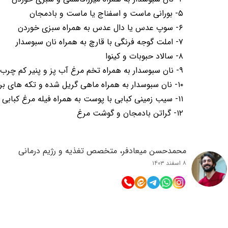
۵- بورانی ماست و اسفناج یا ماست و بادمجان
۶- سوپ عدس یا دال عدس به همراه سبزی خوردن
۷- املت گوجه فرنگی با قارچ به همراه نان سبوسدار
۸- سالاد حبوبات و کینوا
۹- نان سبوسدار به همراه تخم مرغ آب پز و پنیر کم چرب و سبزی خوردن
۱۰- نان سبوسدار به همراه ماهی گریل شده و تکه های بروکلی
۱۱- سیب زمینی کبابی با پوست به همراه فیله مرغ کبابی و سالاد کاهو
۱۲- گراتن بادمجان و گوشت مرغ
محمدحسن میعادفر، متخصص تغذیه و رژیم درمانی
۸ اسفند ۱۴۰۳