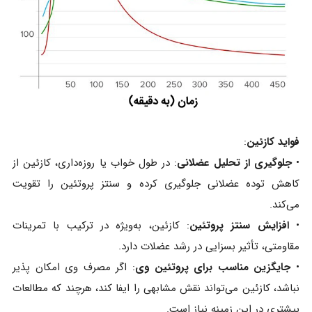
فواید کازئین
:
•
جلوگیری از تحلیل عضلانی
: در طول خواب یا روزه‌داری، کازئین از
کاهش توده عضلانی جلوگیری کرده و سنتز پروتئین را تقویت
می‌کند.
•
افزایش سنتز پروتئین
: کازئین، به‌ویژه در ترکیب با تمرینات
مقاومتی، تأثیر بسزایی در رشد عضلات دارد.
•
جایگزین مناسب برای پروتئین وی
: اگر مصرف وی امکان‌ پذیر
نباشد، کازئین می‌تواند نقش مشابهی را ایفا کند، هرچند که مطالعات
بیشتری در این زمینه نیاز است.