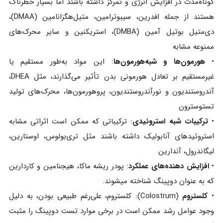
کوتاه‌مدت در افزایش انرژی و تمرکز داشته باشند اما بسیار خطرناک
هستند از جمله افدرین، سیبوترامین، متیل‌هگزانامین (DMAA)،
دی‌متیل‌ بوتیل‌ آمین (DMBA)، استریکنین و سایر محرک‌های
ممنوعه مشابه
•
هورمون‌ها و شبه‌هورمون‌ها
: این مواد به‌طور مستقیم یا
غیرمستقیم بر تعادل هورمونی بدن تأثیر می‌گذارند، مثل DHEA،
آندروستندیون و نورآندروستندیون، پروهورمون‌ها، محرک‌های تولید
تستوسترون
•
ترکیبات شبه‌ استروئیدی
: ترکیباتی که ممکن است اثراتی مشابه
استروئیدهای آنابولیک داشته باشند مثل تری‌بولوس، اوستارین،
لیگاندرول، آندارین
•
افزایش دهنده‌های عملکرد
: پودر ریشه ماکا، هیجنامین و کاردارین
که به عنوان دوپینگ شناخته میشوند.
•
کلستروم
(Colostrum): کلستروم، علی‌رغم طبیعی بودن، به دلیل
وجود عوامل رشد ممکن است در برخی موارد تست دوپینگ را مثبت