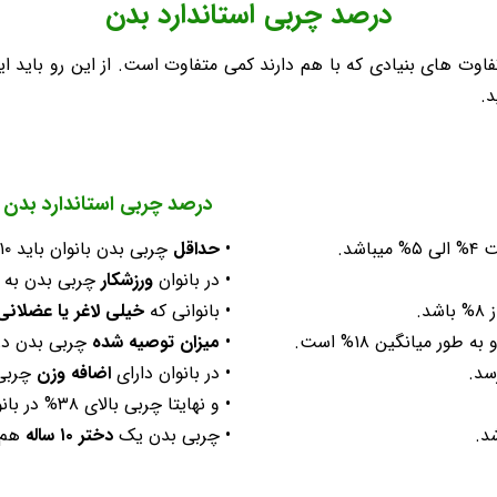
درصد چربی استاندارد بدن
درصد چربی استاندارد بدن ب
% میباشد.
•
حداقل
چربی بدن بانوان باید ۱۰% الی ۱۲% باشد.
• در بانوان
ورزشکار
چربی بدن به ۱۴% الی ۲۰% افزایش میابد.
د.
• بانوانی که
خیلی لاغر یا عضلانی
•
میزان توصیه شده
چربی بدن در بانوان ۲۱% الی ۳۲% و به طو
• در بانوان دارای
اضافه وزن
چربی بدن بین
• و نهایتا چربی بالای ۳۸% در بانوان
• چربی بدن یک
دختر ۱۰ ساله
هم حدو