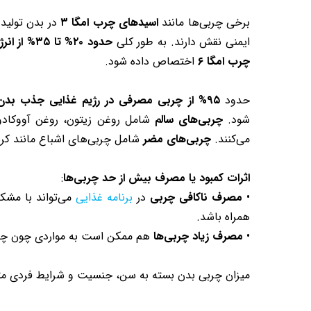
برخی چربی‌ها مانند
اسیدهای چرب امگا ۳
در بدن تولید 
ایمنی نقش دارند. به طور کلی
حدود ۲۰% تا ۳۵% از انرژی دریافتی
چرب امگا ۶
اختصاص داده شود.
حدود
۹۵% از چربی مصرفی در رژیم غذایی جذب بدن می‌شود
شود.
چربی‌های سالم
شامل روغن زیتون، روغن آووکادو
می‌کنند.
چربی‌های مضر
شامل چربی‌های اشباع مانند کره
اثرات کمبود یا مصرف بیش از حد چربی‌ها
:
•
مصرف ناکافی چربی
در
برنامه غذایی
می‌تواند با مشکل
همراه باشد.
•
مصرف زیاد چربی‌ها
هم ممکن است به مواردی چون چاقی، دیابت نوع ۲، بیماری‌های قلبی عروقی،
میزان چربی بدن بسته به سن، جنسیت و شرایط فردی متفا