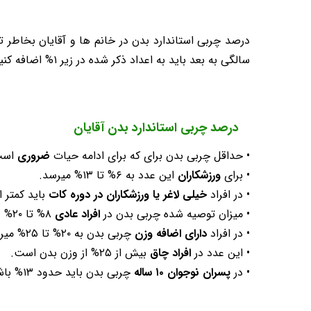
سالگی به بعد باید به اعداد ذکر شده در زیر ۱% اضافه کنید.
درصد چربی استاندارد بدن آقایان
• حداقل چربی بدن برای که برای ادامه حیات
ضروری
است ۴% الی ۵
• برای
ورزشکاران
این عدد به ۶% تا ۱۳% میرسد.
• در افراد
خیلی لاغر یا ورزشکاران در دوره کات
باید کمتر از ۸% باش
• میزان توصیه شده چربی بدن در
افراد عادی
۸% تا ۲۰% و به طور میانگین ۱۸% است.
• در افراد
دارای اضافه وزن
چربی بدن به ۲۰% تا ۲۵% میرسد.
• این عدد در
افراد چاق
بیش از ۲۵% از وزن بدن است.
• در
پسران نوجوان ۱۰ ساله
چربی بدن باید حدود ۱۳% باشد.