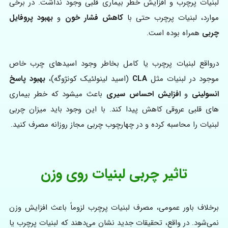
لبنیات پرچرب و افزایش خطر بیماری قلبی وجود نداشت. در برخی
موارد، لبنیات پرچرب حتی با
کاهش فشار خون
و
بهبود پروفایل
چربی
همراه بوده است.
درواقع لبنیات پرچرب یا کامل بخاطر وجود اسیدهای چرب خاص
موجود در لبنیات مثل
CLA
(اسید لینولئیک کونژوگه)،
بهبود پاسخ
انسولینی
و
افزایش احساس سیری
باعث میشود که خطر بیماری
های قلبی عروقی کاهش پیدا کند. با این وجود باید میزان چربی
لبنیات را محاسبه کرده و در چهارچوب چربی مجاز روزانه مصرف کنید.
تاثیر چربی لبنیات روی وزن
برخلاف باور عمومی، مصرف لبنیات پرچرب لزوماً باعث افزایش وزن
نمی‌شود. در واقع، تحقیقات جدید نشان می‌دهند که لبنیات پرچرب یا