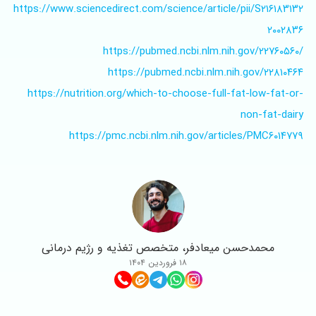
https://www.sciencedirect.com/science/article/pii/S۲۱۶۱۸۳۱۳۲
۲۰۰۲۸۳۶
https://pubmed.ncbi.nlm.nih.gov/۲۲۷۶۰۵۶۰/
https://pubmed.ncbi.nlm.nih.gov/۲۲۸۱۰۴۶۴
https://nutrition.org/which-to-choose-full-fat-low-fat-or-
non-fat-dairy
https://pmc.ncbi.nlm.nih.gov/articles/PMC۶۰۱۴۷۷۹
محمدحسن میعادفر، متخصص تغذیه و رژیم درمانی
۱۸ فروردین ۱۴۰۴