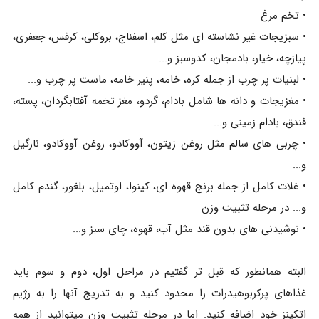
• تخم مرغ
• سبزیجات غیر نشاسته ای مثل کلم، اسفناج، بروکلی، کرفس، جعفری،
پیازچه، خیار، بادمجان، کدوسبز و...
• لبنیات پر چرب از جمله کره، خامه، پنیر خامه، ماست پر چرب و...
• مغزیجات و دانه ها شامل بادام، گردو، مغز تخمه آفتابگردان، پسته،
فندق، بادام زمینی و...
• چربی های سالم مثل روغن زیتون، آووکادو، روغن آووکادو، نارگیل
و...
• غلات کامل از جمله برنج قهوه ای، کینوا، اوتمیل، بلغور، گندم کامل
و... در مرحله تثبیت وزن
• نوشیدنی های بدون قند مثل آب، قهوه، چای سبز و...
البته همانطور که قبل تر گفتیم در مراحل اول، دوم و سوم باید
غذاهای پرکربوهیدرات را محدود کنید و به تدریج آنها را به رژیم
اتکینز خود اضافه کنید. اما در مرحله تثبیت وزن میتوانید از همه