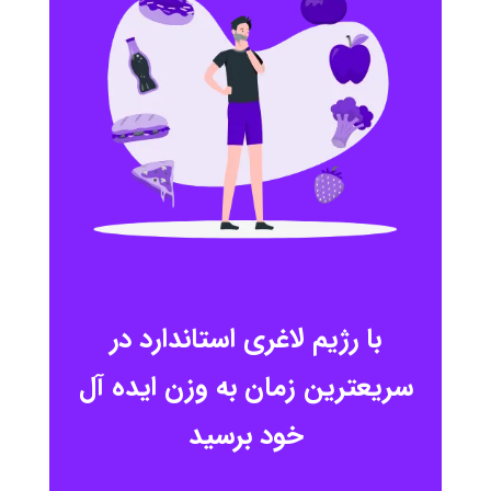
با رژیم لاغری استاندارد در
سریعترین زمان به وزن ایده آل
خود برسید