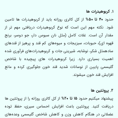
۱. کربوهیدرات ها
حدود
۴۰ تا ۵۰%
از کل کالری روزانه باید از کربوهیدرات ها تامین
شود. نکته مهم این است که نوع کربوهیدرات دریافتی مهم تر از
مقدار آن است. غلات کامل (مثل نان سبوس دار، جو دوسر، برنج
قهوه ای)، حبوبات، سبزیجات و میوه‌های کم قند و پرهیز از قندهای
سادهمثل شکر، نوشابه، شیرینی جات و کربوهیدرات‌های فرآوری شده
اهمیت بسیاری دارد. زیرا کربوهیدرات های پیچیده با شاخص
گلیسمی پایین از نوسانات شدید قند خون جلوگیری کرده و مانع
افزایش قند خون میشوند.
۲. پروتئین ها
پیشنهاد میکنیم حدود
۱۵ تا ۲۰%
از کل کالری روزانه را از پروتئین ها
دریافت کنید. پروتئین باعث افزایش احساس سیری، حفظ توده
عضلانی در هنگام کاهش وزن و کاهش شاخص گلیسمی وعده‌های