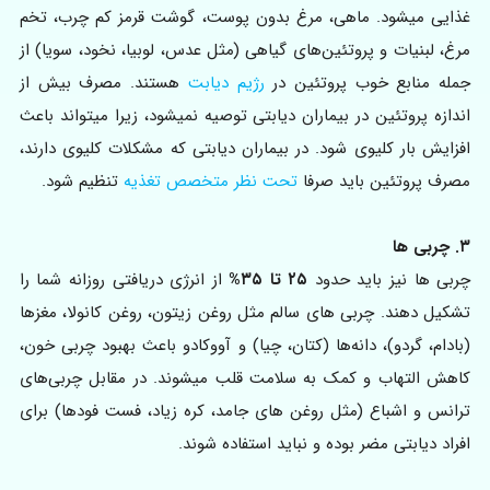
غذایی میشود. ماهی، مرغ بدون پوست، گوشت قرمز کم چرب، تخم
مرغ، لبنیات و پروتئین‌های گیاهی (مثل عدس، لوبیا، نخود، سویا) از
جمله منابع خوب پروتئین در
رژیم دیابت
هستند. مصرف بیش از
اندازه پروتئین در بیماران دیابتی توصیه نمیشود، زیرا میتواند باعث
افزایش بار کلیوی شود. در بیماران دیابتی که مشکلات کلیوی دارند،
مصرف پروتئین باید صرفا
تحت نظر متخصص تغذیه
تنظیم شود.
۳. چربی ها
چربی ها نیز باید حدود
۲۵ تا ۳۵%
از انرژی دریافتی روزانه شما را
تشکیل دهند. چربی های سالم مثل روغن زیتون، روغن کانولا، مغزها
(بادام، گردو)، دانه‌ها (کتان، چیا) و آووکادو باعث بهبود چربی خون،
کاهش التهاب و کمک به سلامت قلب میشوند. در مقابل چربی‌های
ترانس و اشباع (مثل روغن های جامد، کره زیاد، فست فودها) برای
افراد دیابتی مضر بوده و نباید استفاده شوند.