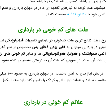
ت پایین تر باشند کمخونی هم شدیدتر خواهد بود.
یی که حجم خون در دوران بارداری تقریبا ۱.۵ برابر میشود، عدم توجه به نیازهای تغذیه ای مادر د
ذایی خود با
مشاور تغذیه
صحبت کنید.
علت های کم خونی در بارداری
 رخ دهد. شایع ترین علت کمخونی در بارداری
تغییرات فیزیولوژیکی
است
فقیر بودن ذخایر بدن
آنمی همولیتیک
و
همولیز
،
هموگلوبینوپاتی
ها و سایر
کم خونی های ار
خیص علت آن است. در صورتی که علت آن به درستی تشخیص داده نشود د
اما اصلی ترین 
ناسب نباشد و نتواند نیاز مادر و کودک را تامین کند باید حتما مکمل 
علائم کم خونی در بارداری