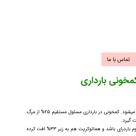
تماس با ما
مخونی بارداری
کم خونی شایع ترین اختلال در دوران بارداری است و در بین انواع کم خونی ها، کم خونی فقر آهن از همه انواع آن بیشتر دیده میشود. کمخونی در بارداری مسئول مستقیم ۲۵% از مرگ
 گیرد.
طبق تعاریف مختلف، زمانی که هموگلوبین کمتر از ۱۱mg/dl در سه ماهه اول و سوم بارداری و کمتر از ۱۰.۵mg/dl در سه ماهه دوم باردرای باشد و هماتوکریت هم به زیر ۳۳% افت کرده