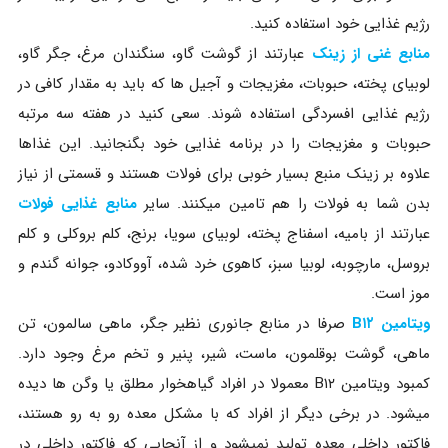
رژیم غذایی خود استفاده کنید.
منابع غنی از زینک
عبارتند از گوشت گاو، سنگندان مرغ، جگر گاو،
لوبیای پخته، حبوبات، مغزیجات و آجیل ها که باید به مقدار کافی در
رژیم غذایی افسردگی استفاده شوند. سعی کنید در هفته سه مرتبه
حبوبات و مغزیجات را در برنامه غذایی خود بگنجانید. این غذاها
علاوه بر زینک منبع بسیار خوبی برای فولات هستند و قسمتی از نیاز
بدن شما به فولات را هم تامین میکنند. سایر
منابع غذایی فولات
عبارتند از بامیه، اسفناج پخته، لوبیای سویا، برنج، کلم بروکلی و کلم
بروسل، مارچوبه، لوبیا سبز، کاهوی خرد شده، آووکادو، جوانه گندم و
موز است.
ویتامین B۱۲
صرفا در منابع جانوری نظیر جگر، ماهی سالمون، تن
ماهی، گوشت بوقلمون، ماست، شیر، پنیر و تخم مرغ وجود دارد.
کمبود ویتامین B۱۲ معمولا در افراد گیاهخوار مطلق یا وگن ها دیده
میشود. در برخی دیگر از افراد که با مشکل معده رو به رو هستند،
فاکتور داخلی معده تولید نمیشود و از آنجایی که فاکتور داخلی در