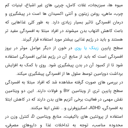
میوه ها، سبزیجات، غلات کامل، چربی های غیر اشباع، لبنیات کم
چرب، ماهی، روغن زیتون و آنتی اکسیدان ها است در پیشگیری و
درمان افسردگی تاثیر بسیار زیادی دارد. به طور کلی غذاهایی که
باعث کاهش التهاب بدن میشوند در افراد مبتلا به افسردگی مفید تر
هستند و باید در رژیم غذایی بیشتر مورد استفاده قرار گیرند.
سطح پایین
زینک یا روی
در خون از دیگر عوامل موثر در بروز
افسردگی است که باید از منابع آن در رژیم غذایی افسردگی استفاده
شود تا از کمبود آن در بدن پیشگیری شود. روی با کمک به افزایش
برداشت دوپامین توسط سلول ها از افسردگی پیشگیری میکند.
در بررسی های صورت گرفته مشاهده شد که افراد مبتلا به افسردگی
سطح پایین تری از ویتامین B۱۲ و فولات دارند. این دو ویتامین
نقش مهمی در فعالیت برخی آنزیم های بدن دارند که در کاهش ابتلا
به افسردگی، ADHD، اسکیزوفرنی و... نقش ایفا میکنند.
استفاده از پروتئین های باکیفیت، منابع ویتامین D، کنترل وزن در
محدوده مناسب، توجه به تداخلات غذا و داروهای مصرفی،