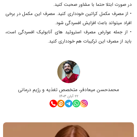
در صورت ابتلا حتما با مشاور صحبت کنید.
• از مصرف مکمل کراتین خودداری کنید. مصرف این مکمل در برخی
افراد میتواند باعث افزایش افسردگی شود.
• از جمله عوارض مصرف استروئید های آنابولیک افسردگی است،
باید از مصرف این ترکیبات هم خودداری کنید.
محمدحسن میعادفر، متخصص تغذیه و رژیم درمانی
۲۲ آبان ۱۴۰۳